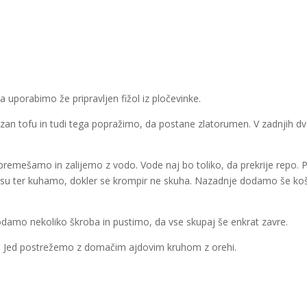
uporabimo že pripravljen fižol iz pločevinke.
n tofu in tudi tega popražimo, da postane zlatorumen. V zadnjih d
 premešamo in zalijemo z vodo. Vode naj bo toliko, da prekrije repo. 
kusu ter kuhamo, dokler se krompir ne skuha. Nazadnje dodamo še ko
odamo nekoliko škroba in pustimo, da vse skupaj še enkrat zavre.
u. Jed postrežemo z domačim ajdovim kruhom z orehi.