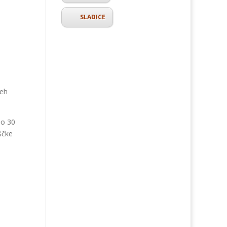
SLADICE
veh
Po 30
ščke