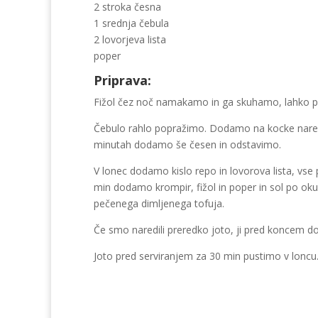
2 stroka česna
1 srednja čebula
2 lovorjeva lista
poper
Priprava:
Fižol čez noč namakamo in ga skuhamo, lahko pa 
Čebulo rahlo popražimo. Dodamo na kocke nareza
minutah dodamo še česen in odstavimo.
V lonec dodamo kislo repo in lovorova lista, vse
min dodamo krompir, fižol in poper in sol po o
pečenega dimljenega tofuja.
Če smo naredili preredko joto, ji pred koncem d
Joto pred serviranjem za 30 min pustimo v lonc