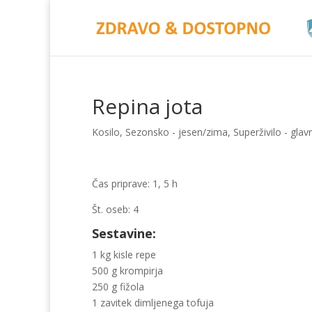
Repina jota
Kosilo
,
Sezonsko - jesen/zima
,
Superživilo - glav
Čas priprave: 1, 5 h
Št. oseb: 4
Sestavine:
1 kg kisle repe
500 g krompirja
250 g fižola
1 zavitek dimljenega tofuja