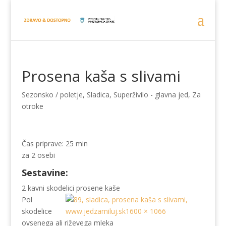
Prosena kaša s slivami
Sezonsko / poletje
,
Sladica
,
Superživilo - glavna jed
,
Za
otroke
Čas priprave: 25 min
za 2 osebi
Sestavine:
2 kavni skodelici prosene kaše
Pol
skodelice
ovsenega ali riževega mleka