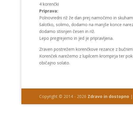
4 korenčki
Priprava:
Polnovredni riž že dan prej namočimo in skuhamo
šalotko, solimo, dodamo na manjše konce narezan
dodamo stisnjen česen in riž.
Lepo pregrejemo in jed je pripravljena.
Zraven postrežem korenčkove rezance z bučnim a
Korenček narežemo z lupilcem krompirja ter poka
običajno solato.
Copyright © 2014 - 2026
Zdravo in dostopno
|