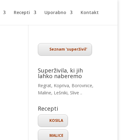
Recepti
Uporabno
Kontakt
Seznam 'superživil'
Superživila, ki jih
lahko naberemo
Regrat, Kopriva, Borovnice,
Maline, Lešniki, Slive ..
Recepti
KOSILA
MALICE