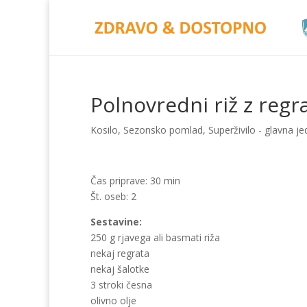
Polnovredni riž z reg
Kosilo
,
Sezonsko pomlad
,
Superživilo - glavna je
Čas priprave: 30 min
Št. oseb: 2
Sestavine:
250 g rjavega ali basmati riža
nekaj regrata
nekaj šalotke
3 stroki česna
olivno olje