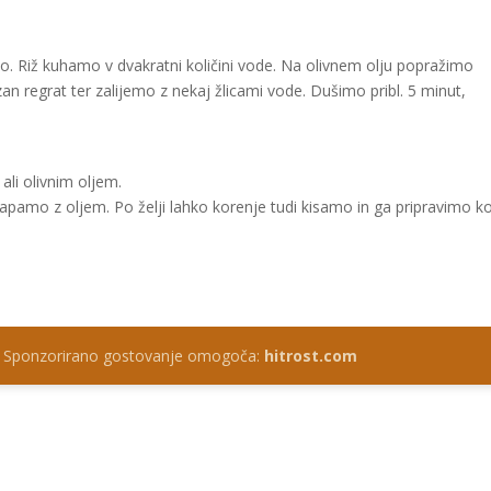
. Riž kuhamo v dvakratni količini vode. Na olivnem olju popražimo
 regrat ter zalijemo z nekaj žlicami vode. Dušimo pribl. 5 minut,
li olivnim oljem.
pamo z oljem. Po želji lahko korenje tudi kisamo in ga pripravimo k
 Sponzorirano gostovanje omogoča:
hitrost.com