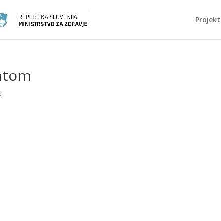
Projekt
ratom
d