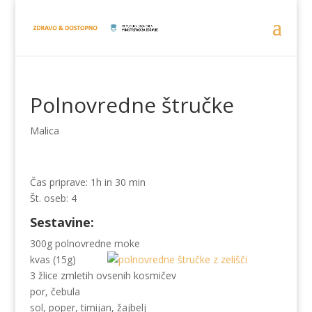
Polnovredne štručke
Malica
Čas priprave: 1h in 30 min
Št. oseb: 4
Sestavine:
300g polnovredne moke
kvas (15g)
3 žlice zmletih ovsenih kosmičev
por, čebula
sol, poper, timijan, žajbelj