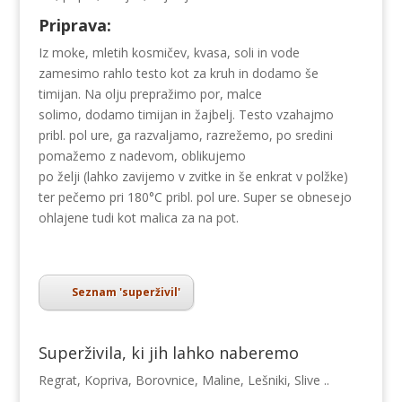
Priprava:
Iz moke, mletih kosmičev, kvasa, soli in vode
zamesimo rahlo testo kot za kruh in dodamo še
timijan. Na olju prepražimo por, malce
solimo, dodamo timijan in žajbelj. Testo vzahajmo
pribl. pol ure, ga razvaljamo, razrežemo, po sredini
pomažemo z nadevom, oblikujemo
po želji (lahko zavijemo v zvitke in še enkrat v polžke)
ter pečemo pri 180°C pribl. pol ure. Super se obnesejo
ohlajene tudi kot malica za na pot.
Seznam 'superživil'
Superživila, ki jih lahko naberemo
Regrat, Kopriva, Borovnice, Maline, Lešniki, Slive ..