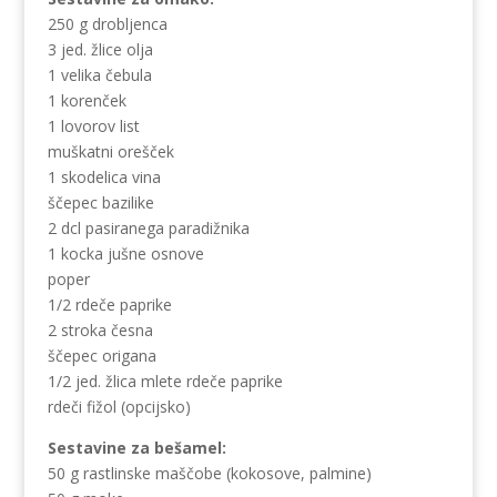
250 g drobljenca
3 jed. žlice olja
1 velika čebula
1 korenček
1 lovorov list
muškatni orešček
1 skodelica vina
ščepec bazilike
2 dcl pasiranega paradižnika
1 kocka jušne osnove
poper
1/2 rdeče paprike
2 stroka česna
ščepec origana
1/2 jed. žlica mlete rdeče paprike
rdeči fižol (opcijsko)
Sestavine za bešamel:
50 g rastlinske maščobe (kokosove, palmine)