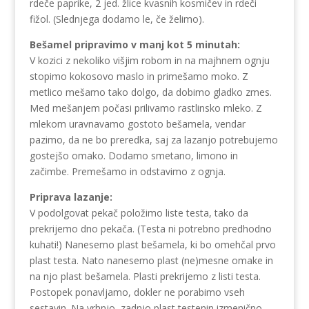
rdeče paprike, 2 jed. žlice kvasnih kosmičev in rdeči
fižol. (Slednjega dodamo le, če želimo).
Bešamel pripravimo v manj kot 5 minutah:
V kozici z nekoliko višjim robom in na majhnem ognju
stopimo kokosovo maslo in primešamo moko. Z
metlico mešamo tako dolgo, da dobimo gladko zmes.
Med mešanjem počasi prilivamo rastlinsko mleko. Z
mlekom uravnavamo gostoto bešamela, vendar
pazimo, da ne bo preredka, saj za lazanjo potrebujemo
gostejšo omako. Dodamo smetano, limono in
začimbe. Premešamo in odstavimo z ognja.
Priprava lazanje:
V podolgovat pekač položimo liste testa, tako da
prekrijemo dno pekača. (Testa ni potrebno predhodno
kuhati!) Nanesemo plast bešamela, ki bo omehčal prvo
plast testa. Nato nanesemo plast (ne)mesne omake in
na njo plast bešamela. Plasti prekrijemo z listi testa.
Postopek ponavljamo, dokler ne porabimo vseh
sestavin. Na vrhnjo, zadnjo plast testenin izmenično