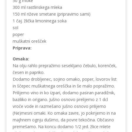
50 g moke
300 ml rastlinskega mleka
150 ml riževe smetane (pripravimo sami)
1 čaj. žlička limoninega soka
sol
poper
muškatni orešček
Priprava:
Omaka:
Na olju rahlo prepražimo sesekljano čebulo, korenček,
česen in papriko.
Dodamo drobljenec, sojino omako, poper, lovorov list
in ščepec muškatnega oreščka in še malo popražimo.
Prilijemo vino in ko izpari, dodamo pasiran paradižnik,
baziliko in origano. Jušno osnovo prelijemo z 1 dcl
vroče vode in razmešano jušno osnovo prilijemo
(Ne)mesni omaki. Ko omaka zavre, jo pokrijemo in na
majhnem ognju dušimo, da povre tekočina. Občasno
premešamo. Na koncu dodamo 1/2 jed. žlice mlete