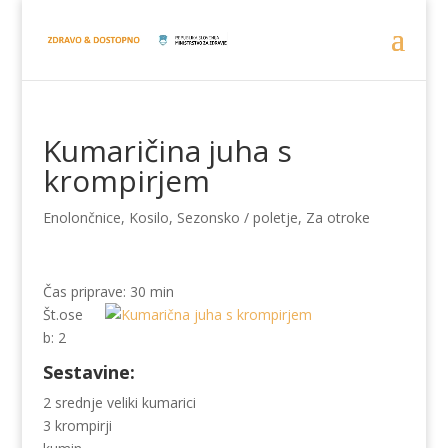
Kumaričina juha s
krompirjem
Enolončnice
,
Kosilo
,
Sezonsko / poletje
,
Za otroke
Čas priprave: 30 min
Št.ose
b: 2
Sestavine:
2 srednje veliki kumarici
3 krompirji