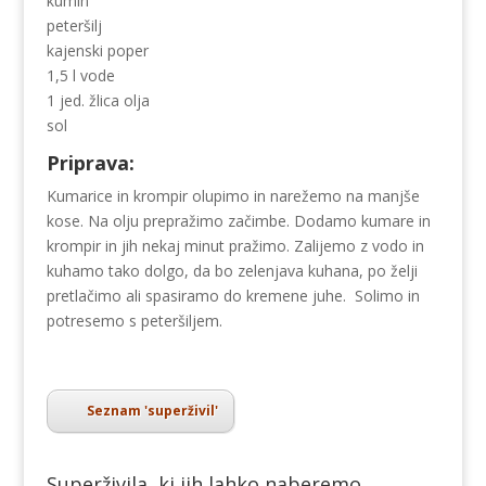
kumin
peteršilj
kajenski poper
1,5 l vode
1 jed. žlica olja
sol
Priprava:
Kumarice in krompir olupimo in narežemo na manjše
kose. Na olju prepražimo začimbe. Dodamo kumare in
krompir in jih nekaj minut pražimo. Zalijemo z vodo in
kuhamo tako dolgo, da bo zelenjava kuhana, po želji
pretlačimo ali spasiramo do kremene juhe. Solimo in
potresemo s peteršiljem.
Seznam 'superživil'
Superživila, ki jih lahko naberemo