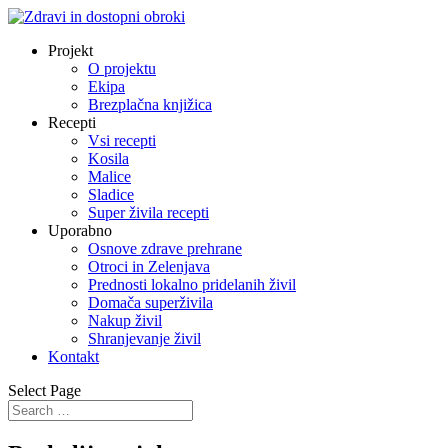
Projekt
O projektu
Ekipa
Brezplačna knjižica
Recepti
Vsi recepti
Kosila
Malice
Sladice
Super živila recepti
Uporabno
Osnove zdrave prehrane
Otroci in Zelenjava
Prednosti lokalno pridelanih živil
Domača superživila
Nakup živil
Shranjevanje živil
Kontakt
Select Page