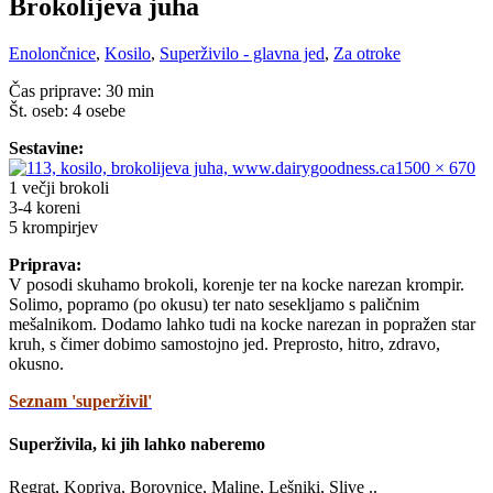
Brokolijeva juha
Enolončnice
,
Kosilo
,
Superživilo - glavna jed
,
Za otroke
Čas priprave: 30 min
Št. oseb: 4 osebe
Sestavine:
1 večji brokoli
3-4 koreni
5 krompirjev
Priprava:
V posodi skuhamo brokoli, korenje ter na kocke narezan krompir.
Solimo, popramo (po okusu) ter nato sesekljamo s paličnim
mešalnikom. Dodamo lahko tudi na kocke narezan in popražen star
kruh, s čimer dobimo samostojno jed. Preprosto, hitro, zdravo,
okusno.
Seznam 'superživil'
Superživila, ki jih lahko naberemo
Regrat, Kopriva, Borovnice, Maline, Lešniki, Slive ..