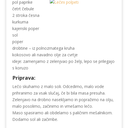
pol paprike
četrt čebule
2 stroka česna
kurkuma
kajenski poper
sol
poper
drobtine – iz polnozrnatega kruha
kokosovo ali navadno olje za cvrtje
ideje: zamenjamo z zelenjvao po želji, lepo se prilegajo
s koruzo
Priprava:
Lečo skuhamo z malo soli. Odcedimo, malo vode
prihranimo za vsak slučaj, če bi bila masa presuha.
Zelenjavo na drobno nasekljamo in popražimo na olju,
malo posolimo, začinimo in vmešamo lečo.
Maso spasiramo ali obdelamo s paličnim mešalnikom.
Dodamo sol ali začimbe.