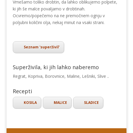
Vmešamo toliko drobtin, da lahko oblikujemo polpete,
ki jih še malce povaljamo v drobtinah.
Ocvremo/popečemo na ne premočnem ognju v
poljubni količini olja, nekaj minut na vsaki strani.
Seznam 'superživil'
Superživila, ki jih lahko naberemo
Regrat, Kopriva, Borovnice, Maline, Lešniki, Slive ..
Recepti
KOSILA
MALICE
SLADICE